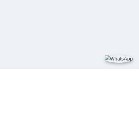
TAUTAN
Kementerian Kelautan dan Perikanan
JDIH Nasional
JDIH BPHN