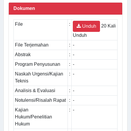
Dokumen
File
:
20 Kali
Unduh
Unduh
File Terjemahan
:
-
Abstrak
:
-
Program Penyusunan
:
-
Naskah Urgensi/Kajian
:
-
Teknis
Analisis & Evaluasi
:
-
Notulensi/Risalah Rapat
:
-
Kajian
:
-
Hukum/Penelitian
Hukum