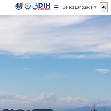
🔊
Select Language
▼