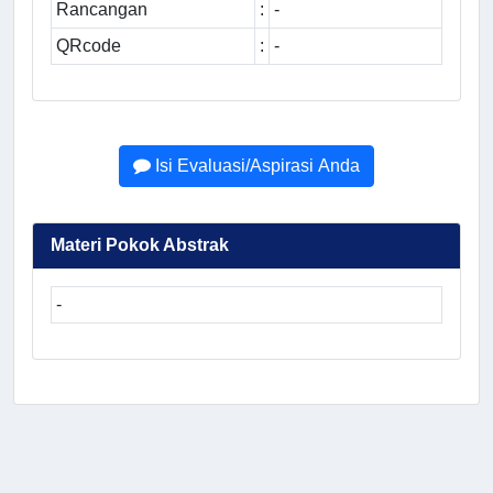
Rancangan
:
-
QRcode
:
-
Isi Evaluasi/Aspirasi Anda
Materi Pokok Abstrak
-