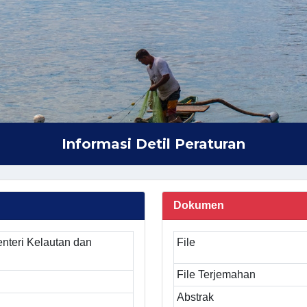
Informasi Detil Peraturan
Dokumen
nteri Kelautan dan
File
File Terjemahan
Abstrak