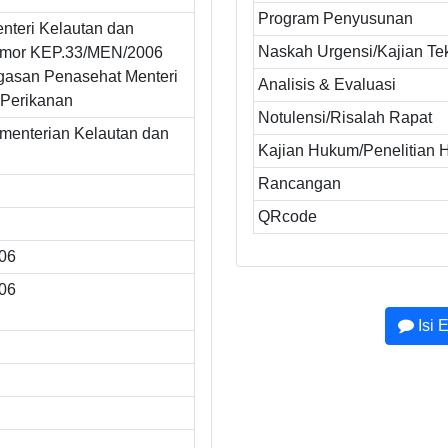
Program Penyusunan
nteri Kelautan dan
Naskah Urgensi/Kajian Te
omor KEP.33/MEN/2006
gasan Penasehat Menteri
Analisis & Evaluasi
 Perikanan
Notulensi/Risalah Rapat
ementerian Kelautan dan
Kajian Hukum/Penelitian
Rancangan
QRcode
006
006
Isi 