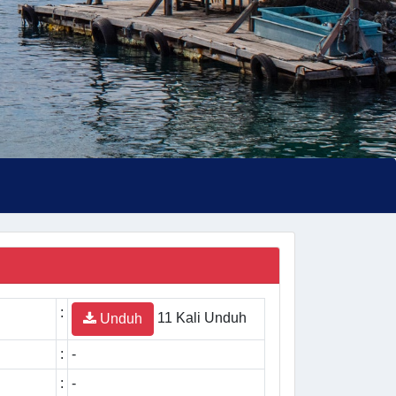
:
11 Kali Unduh
Unduh
:
-
:
-