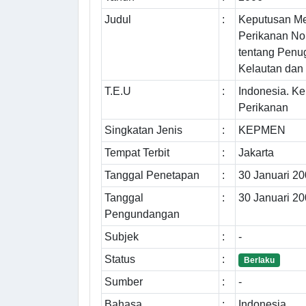
Judul
:
Keputusan Me
Perikanan N
tentang Penu
Kelautan dan
T.E.U
:
Indonesia. K
Perikanan
Singkatan Jenis
:
KEPMEN
Tempat Terbit
:
Jakarta
Tanggal Penetapan
:
30 Januari 2
Tanggal
:
30 Januari 2
Pengundangan
Subjek
:
-
Status
:
Berlaku
Sumber
:
-
Bahasa
:
Indonesia