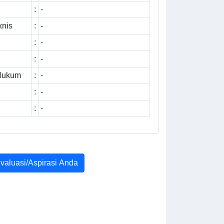
:
-
knis
:
-
:
-
:
-
 Hukum
:
-
:
-
:
-
Evaluasi/Aspirasi Anda