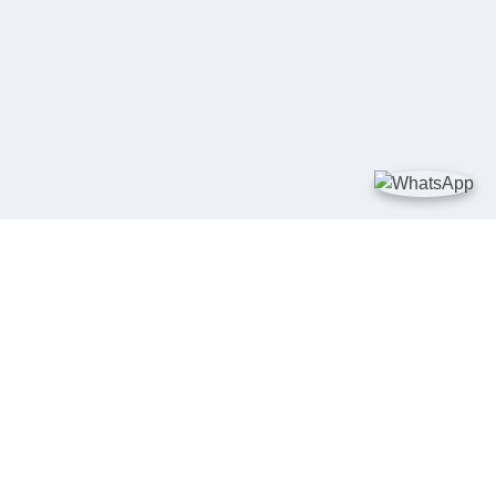
TAUTAN
Kementerian Kelautan dan Perikanan
JDIH Nasional
JDIH BPHN
Badan Pembinaan Hukum Nasional