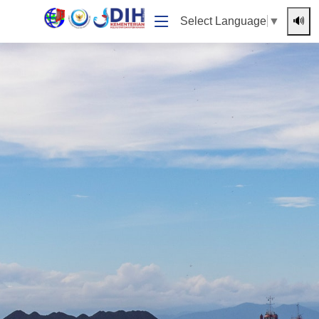
🔊
Select Language
▼