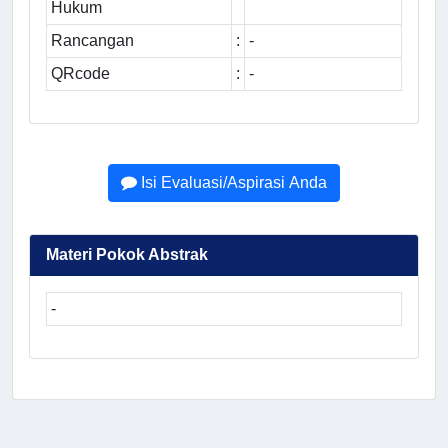
Hukum
Rancangan
:
-
QRcode
:
-
Isi Evaluasi/Aspirasi Anda
Materi Pokok Abstrak
-