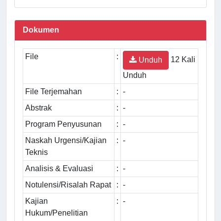
Dokumen
File
:
12 Kali
Unduh
Unduh
File Terjemahan
:
-
Abstrak
:
-
Program Penyusunan
:
-
Naskah Urgensi/Kajian
:
-
Teknis
Analisis & Evaluasi
:
-
Notulensi/Risalah Rapat
:
-
Kajian
:
-
Hukum/Penelitian