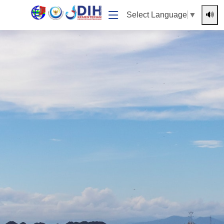
🔊
Select Language
▼