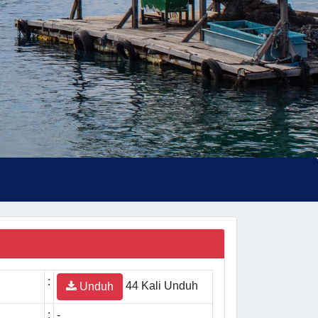
:
44 Kali Unduh
Unduh
:
-