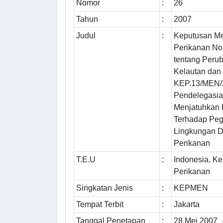
Nomor
:
26
Tahun
:
2007
Judul
:
Keputusan Me
Perikanan N
tentang Peru
Kelautan dan
KEP.13/MEN/
Pendelegasi
Menjatuhkan 
Terhadap Pega
Lingkungan D
Perikanan
T.E.U
:
Indonesia. K
Perikanan
Singkatan Jenis
:
KEPMEN
Tempat Terbit
:
Jakarta
Tanggal Penetapan
:
28 Mei 2007