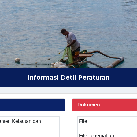
Informasi Detil Peraturan
Dokumen
nteri Kelautan dan
File
File Terjemahan