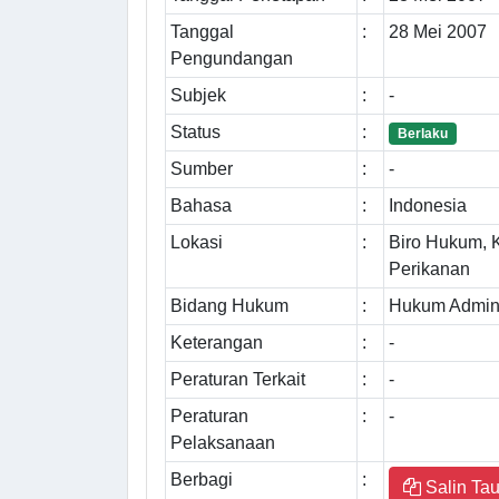
Tanggal
:
28 Mei 2007
Pengundangan
Subjek
:
-
Status
:
Berlaku
Sumber
:
-
Bahasa
:
Indonesia
Lokasi
:
Biro Hukum, 
Perikanan
Bidang Hukum
:
Hukum Admini
Keterangan
:
-
Peraturan Terkait
:
-
Peraturan
:
-
Pelaksanaan
Berbagi
:
Salin Tau