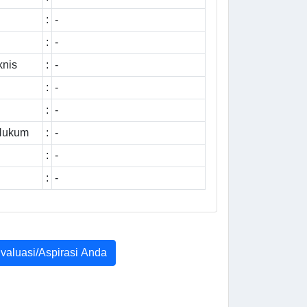
:
-
:
-
knis
:
-
:
-
:
-
 Hukum
:
-
:
-
:
-
Evaluasi/Aspirasi Anda