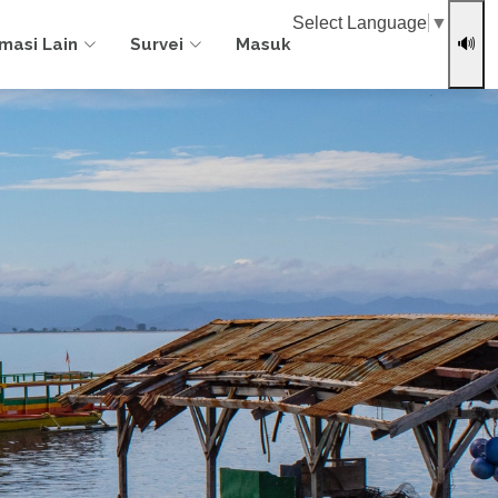
Select Language
▼
rmasi Lain
Survei
Masuk
🔊