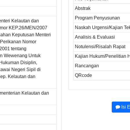
Abstrak
Program Penyusunan
nteri Kelautan dan
Naskah Urgensi/Kajian Te
omor KEP.26/MEN/2007
bahan Keputusan Menteri
Analisis & Evaluasi
 Perikanan Nomor
Notulensi/Risalah Rapat
2001 tentang
an Wewenang Untuk
Kajian Hukum/Penelitian
Hukuman Disiplin,
Rancangan
wai Negeri Sipil di
QRcode
ep. Kelautan dan
ementerian Kelautan dan
Isi 