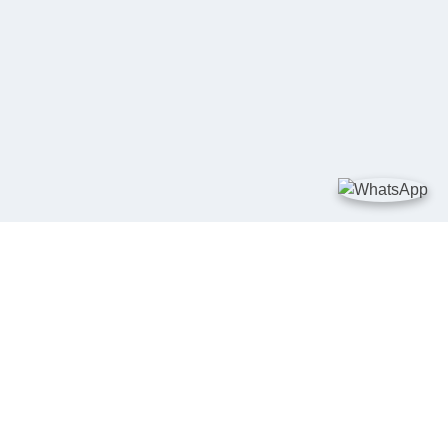
TAUTAN
Kementerian Kelautan dan Perikanan
JDIH Nasional
JDIH BPHN