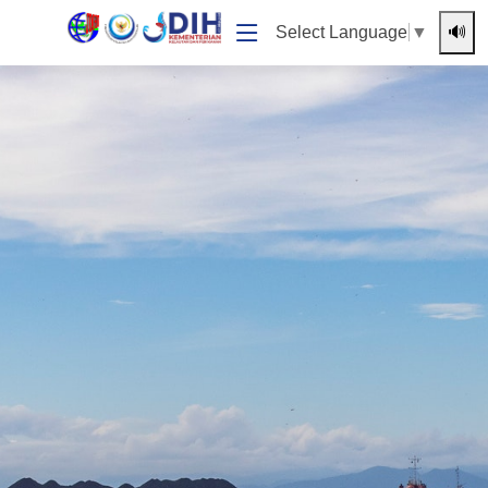
🔊
Select Language
▼