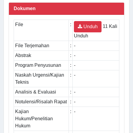
Dokumen
File
:
11 Kali
Unduh
Unduh
File Terjemahan
:
-
Abstrak
:
-
Program Penyusunan
:
-
Naskah Urgensi/Kajian
:
-
Teknis
Analisis & Evaluasi
:
-
Notulensi/Risalah Rapat
:
-
Kajian
:
-
Hukum/Penelitian
Hukum