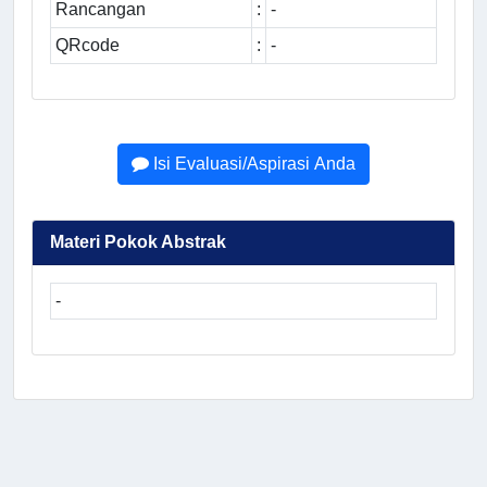
Rancangan
:
-
QRcode
:
-
Isi Evaluasi/Aspirasi Anda
Materi Pokok Abstrak
-