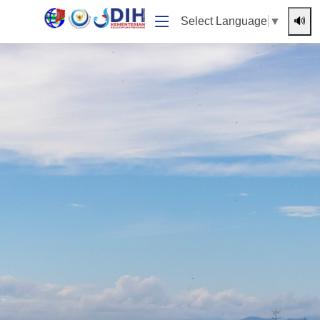
🔊
Select Language
▼