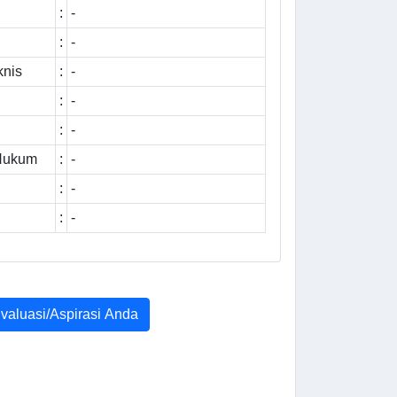
:
-
:
-
knis
:
-
:
-
:
-
 Hukum
:
-
:
-
:
-
Evaluasi/Aspirasi Anda