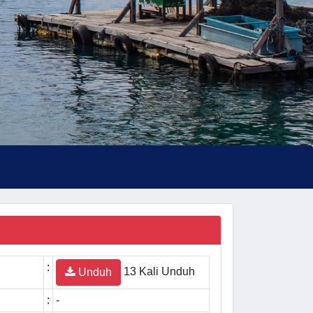
:
13 Kali Unduh
Unduh
:
-