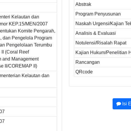
Abstrak
Program Penyusunan
nteri Kelautan dan
Naskah Urgensi/Kajian Te
omor KEP.15/MEN/2007
entukan Komite Pengarah,
Analisis & Evaluasi
s, dan Pengelola Program
Notulensi/Risalah Rapat
 dan Pengelolaan Terumbu
II (Coral Reef
Kajian Hukum/Penelitian
om and Management
Rancangan
e II/COREMAP II)
QRcode
ementerian Kelautan dan
Isi 
007
007