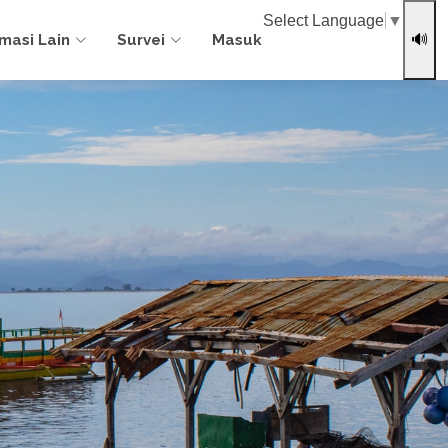
Select Language
▼
rmasi Lain
Survei
Masuk
🔊