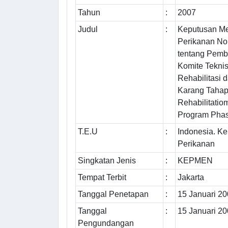
Tahun
:
2007
Judul
:
Keputusan Me
Perikanan N
tentang Pemb
Komite Tekni
Rehabilitasi
Karang Tahap 
Rehabilitati
Program Phas
T.E.U
:
Indonesia. K
Perikanan
Singkatan Jenis
:
KEPMEN
Tempat Terbit
:
Jakarta
Tanggal Penetapan
:
15 Januari 2
Tanggal
:
15 Januari 2
Pengundangan