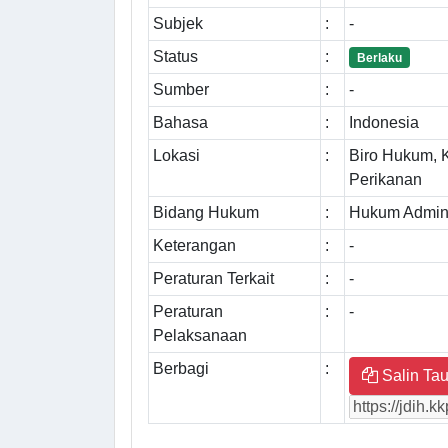
Subjek
:
-
Status
:
Berlaku
Sumber
:
-
Bahasa
:
Indonesia
Lokasi
:
Biro Hukum, 
Perikanan
Bidang Hukum
:
Hukum Admini
Keterangan
:
-
Peraturan Terkait
:
-
Peraturan
:
-
Pelaksanaan
Berbagi
:
Salin Tau