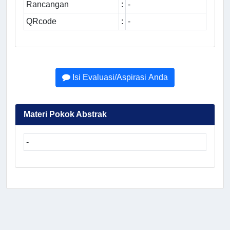
Rancangan
:
-
QRcode
:
-
Isi Evaluasi/Aspirasi Anda
Materi Pokok Abstrak
-