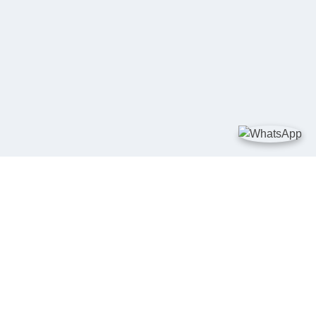
TAUTAN
Kementerian Kelautan dan Perikanan
JDIH Nasional
JDIH BPHN