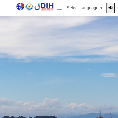
🔊
Select Language
▼