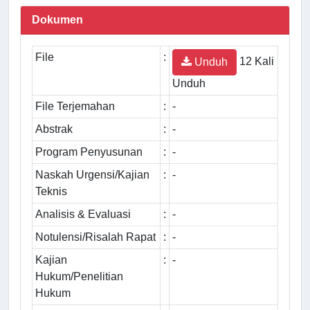
Dokumen
File
:
12 Kali
Unduh
Unduh
File Terjemahan
:
-
Abstrak
:
-
Program Penyusunan
:
-
Naskah Urgensi/Kajian
:
-
Teknis
Analisis & Evaluasi
:
-
Notulensi/Risalah Rapat
:
-
Kajian
:
-
Hukum/Penelitian
Hukum