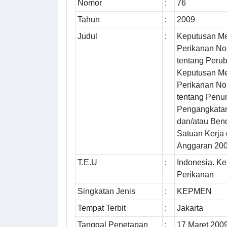
Nomor
:
76
Tahun
:
2009
Judul
:
Keputusan Me
Perikanan N
tentang Peru
Keputusan Me
Perikanan N
tentang Penu
Pengangkata
dan/atau Ben
Satuan Kerja
Anggaran 20
T.E.U
:
Indonesia. K
Perikanan
Singkatan Jenis
:
KEPMEN
Tempat Terbit
:
Jakarta
Tanggal Penetapan
:
17 Maret 200