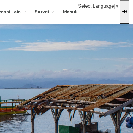
Select Language
▼
rmasi Lain
Survei
Masuk
🔊