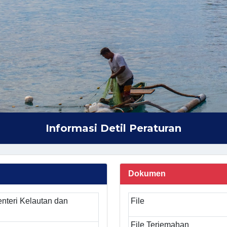
Informasi Detil Peraturan
Dokumen
nteri Kelautan dan
File
File Terjemahan