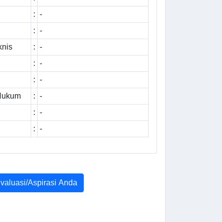
:
-
:
-
knis
:
-
:
-
:
-
 Hukum
:
-
:
-
:
-
Evaluasi/Aspirasi Anda