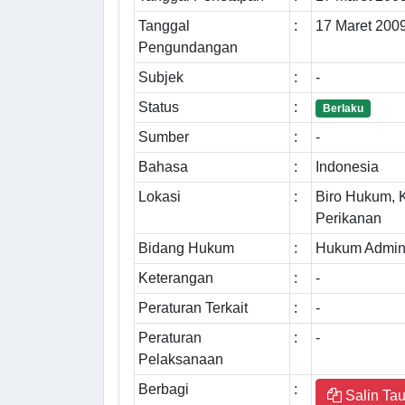
Tanggal
:
17 Maret 200
Pengundangan
Subjek
:
-
Status
:
Berlaku
Sumber
:
-
Bahasa
:
Indonesia
Lokasi
:
Biro Hukum, 
Perikanan
Bidang Hukum
:
Hukum Admini
Keterangan
:
-
Peraturan Terkait
:
-
Peraturan
:
-
Pelaksanaan
Berbagi
:
Salin Tau