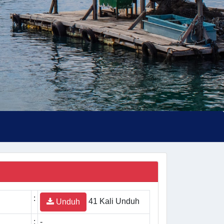
:
41 Kali Unduh
Unduh
:
-