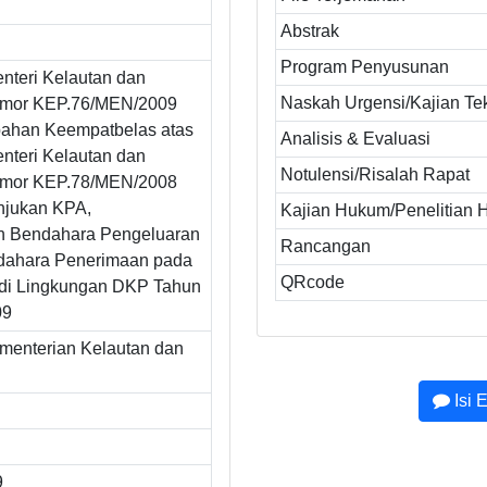
Abstrak
Program Penyusunan
nteri Kelautan dan
Naskah Urgensi/Kajian Te
omor KEP.76/MEN/2009
bahan Keempatbelas atas
Analisis & Evaluasi
nteri Kelautan dan
Notulensi/Risalah Rapat
omor KEP.78/MEN/2008
njukan KPA,
Kajian Hukum/Penelitian
n Bendahara Pengeluaran
Rancangan
dahara Penerimaan pada
QRcode
 di Lingkungan DKP Tahun
09
ementerian Kelautan dan
Isi 
9