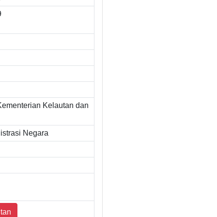
9
Kementerian Kelautan dan
strasi Negara
tan