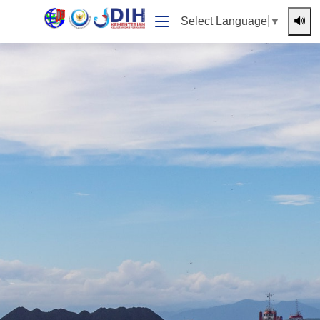
🔊
Select Language
▼