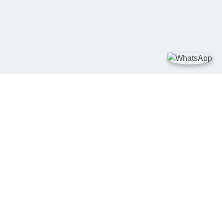
TAUTAN
Kementerian Kelautan dan Perikanan
JDIH Nasional
JDIH BPHN
Badan Pembinaan Hukum Nasional
peraturan.go.id