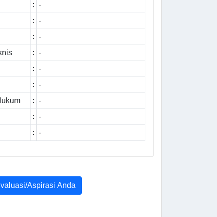
:
-
:
-
:
-
knis
:
-
:
-
:
-
 Hukum
:
-
:
-
:
-
Evaluasi/Aspirasi Anda