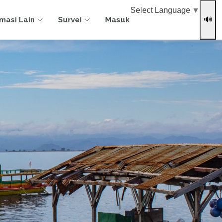
Select Language
▼
rmasi Lain
Survei
Masuk
🔊