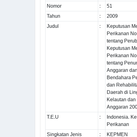
Nomor
:
51
Tahun
:
2009
Judul
:
Keputusan Me
Perikanan N
tentang Perub
Keputusan Me
Perikanan No
tentang Penu
Anggaran da
Bendahara Pe
dan Rehabili
Daerah di Li
Kelautan dan
Anggaran 20
T.E.U
:
Indonesia. K
Perikanan
Singkatan Jenis
:
KEPMEN