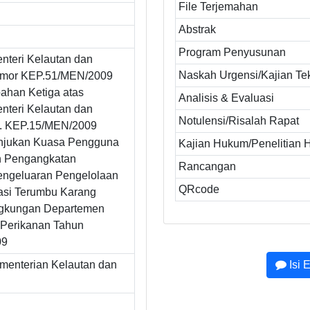
File Terjemahan
Abstrak
Program Penyusunan
nteri Kelautan dan
Naskah Urgensi/Kajian Te
omor KEP.51/MEN/2009
ahan Ketiga atas
Analisis & Evaluasi
nteri Kelautan dan
Notulensi/Risalah Rapat
. KEP.15/MEN/2009
njukan Kuasa Pengguna
Kajian Hukum/Penelitian
n Pengangkatan
Rancangan
ngeluaran Pengelolaan
QRcode
tasi Terumbu Karang
ngkungan Departemen
 Perikanan Tahun
09
ementerian Kelautan dan
Isi 