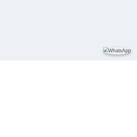
TAUTAN
Kementerian Kelautan dan Perikanan
JDIH Nasional
JDIH BPHN
Badan Pembinaan Hukum Nasional