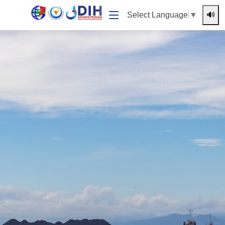
🔊
Select Language
▼