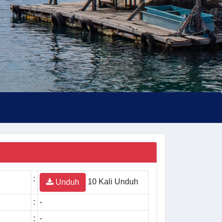
:
10 Kali Unduh
Unduh
:
-
:
-