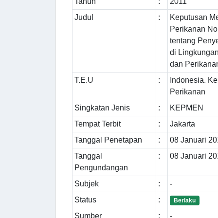
Tahun
:
2011
Judul
:
Keputusan Me
Perikanan N
tentang Peny
di Lingkunga
dan Perikana
T.E.U
:
Indonesia. K
Perikanan
Singkatan Jenis
:
KEPMEN
Tempat Terbit
:
Jakarta
Tanggal Penetapan
:
08 Januari 20
Tanggal
:
08 Januari 20
Pengundangan
Subjek
:
-
Status
:
Berlaku
Sumber
:
-