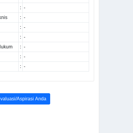
:
-
knis
:
-
:
-
:
-
 Hukum
:
-
:
-
:
-
Evaluasi/Aspirasi Anda