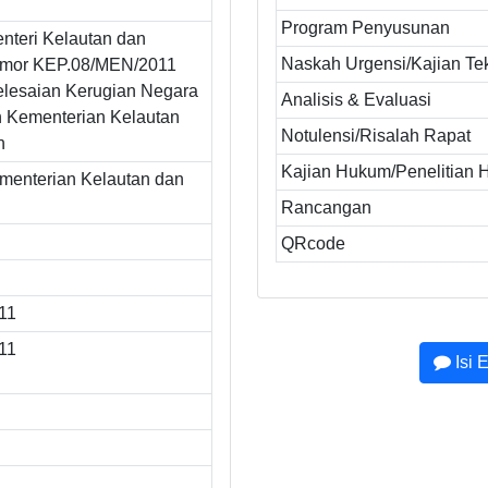
Program Penyusunan
nteri Kelautan dan
Naskah Urgensi/Kajian Te
omor KEP.08/MEN/2011
elesaian Kerugian Negara
Analisis & Evaluasi
n Kementerian Kelautan
Notulensi/Risalah Rapat
n
Kajian Hukum/Penelitian
ementerian Kelautan dan
Rancangan
QRcode
11
11
Isi 