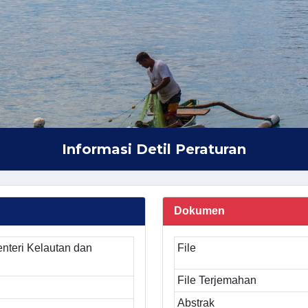
Informasi Detil Peraturan
Dokumen
nteri Kelautan dan
File
File Terjemahan
Abstrak