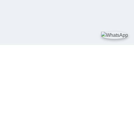
TAUTAN
Kementerian Kelautan dan Perikanan
JDIH Nasional
JDIH BPHN
Badan Pembinaan Hukum Nasional
peraturan.go.id