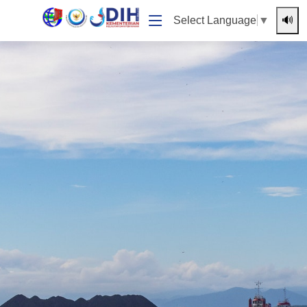
🔊
Select Language
▼