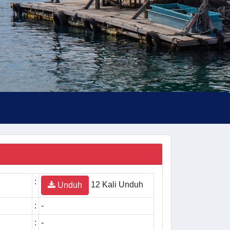
:
12 Kali Unduh
Unduh
:
-
:
-