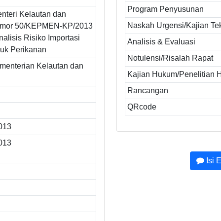
Program Penyusunan
nteri Kelautan dan
Naskah Urgensi/Kajian Te
omor 50/KEPMEN-KP/2013
alisis Risiko Importasi
Analisis & Evaluasi
duk Perikanan
Notulensi/Risalah Rapat
ementerian Kelautan dan
Kajian Hukum/Penelitian
Rancangan
QRcode
2013
2013
Isi 