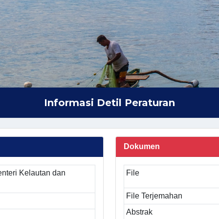
Informasi Detil Peraturan
Dokumen
nteri Kelautan dan
File
File Terjemahan
Abstrak