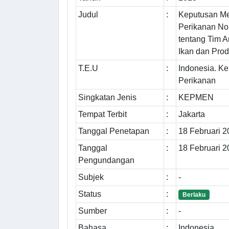
Judul
:
Keputusan Me
Perikanan N
tentang Tim An
Ikan dan Pro
T.E.U
:
Indonesia. K
Perikanan
Singkatan Jenis
:
KEPMEN
Tempat Terbit
:
Jakarta
Tanggal Penetapan
:
18 Februari 
Tanggal
:
18 Februari 
Pengundangan
Subjek
:
-
Status
:
Berlaku
Sumber
:
-
Bahasa
:
Indonesia