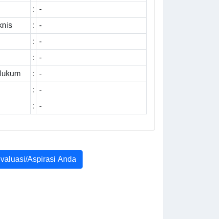
:
-
knis
:
-
:
-
:
-
 Hukum
:
-
:
-
:
-
Evaluasi/Aspirasi Anda