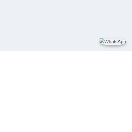
TAUTAN
Kementerian Kelautan dan Perikanan
JDIH Nasional
JDIH BPHN
Badan Pembinaan Hukum Nasional
peraturan.go.id