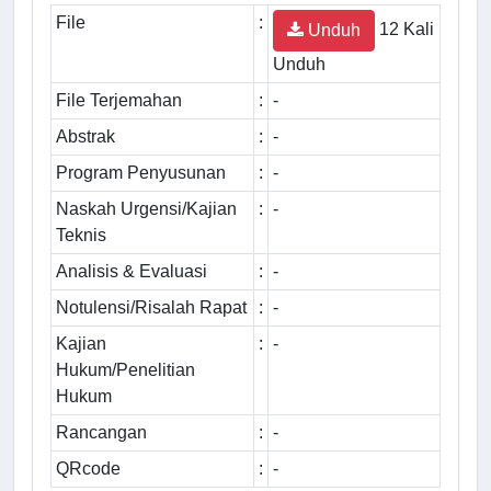
File
:
12 Kali
Unduh
Unduh
File Terjemahan
:
-
Abstrak
:
-
Program Penyusunan
:
-
Naskah Urgensi/Kajian
:
-
Teknis
Analisis & Evaluasi
:
-
Notulensi/Risalah Rapat
:
-
Kajian
:
-
Hukum/Penelitian
Hukum
Rancangan
:
-
QRcode
:
-