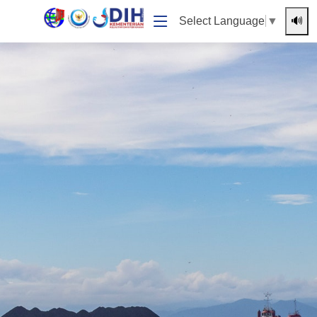
🔊
Select Language
▼