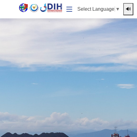
🔊
Select Language
▼