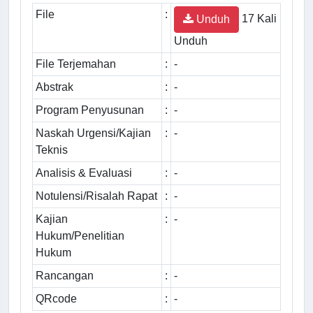
File
:
17 Kali
Unduh
Unduh
File Terjemahan
:
-
Abstrak
:
-
Program Penyusunan
:
-
Naskah Urgensi/Kajian
:
-
Teknis
Analisis & Evaluasi
:
-
Notulensi/Risalah Rapat
:
-
Kajian
:
-
Hukum/Penelitian
Hukum
Rancangan
:
-
QRcode
:
-