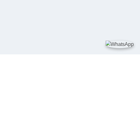
TAUTAN
Kementerian Kelautan dan Perikanan
JDIH Nasional
JDIH BPHN
Badan Pembinaan Hukum Nasional
peraturan.go.id