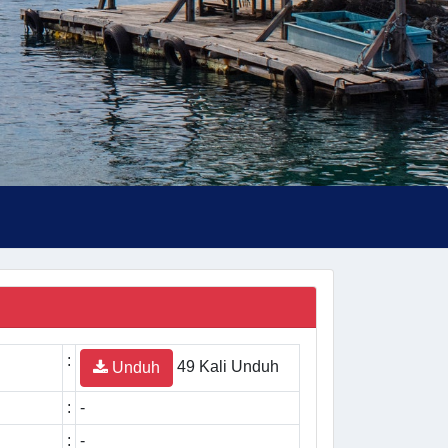
:
49 Kali Unduh
Unduh
:
-
:
-