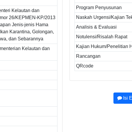
Program Penyusunan
nteri Kelautan dan
Naskah Urgensi/Kajian Te
omor 26/KEPMEN-KP/2013
tapan Jenis-jenis Hama
Analisis & Evaluasi
Ikan Karantina, Golongan,
Notulensi/Risalah Rapat
wa, dan Sebarannya
Kajian Hukum/Penelitian
ementerian Kelautan dan
Rancangan
QRcode
Isi 