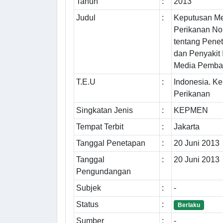
Tahun
:
2013
Judul
:
Keputusan Me
Perikanan N
tentang Pene
dan Penyakit 
Media Pemba
T.E.U
:
Indonesia. K
Perikanan
Singkatan Jenis
:
KEPMEN
Tempat Terbit
:
Jakarta
Tanggal Penetapan
:
20 Juni 2013
Tanggal
:
20 Juni 2013
Pengundangan
Subjek
:
-
Status
:
Berlaku
Sumber
:
-