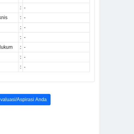
:
-
knis
:
-
:
-
:
-
 Hukum
:
-
:
-
:
-
Evaluasi/Aspirasi Anda