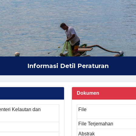
Informasi Detil Peraturan
Dokumen
nteri Kelautan dan
File
File Terjemahan
Abstrak