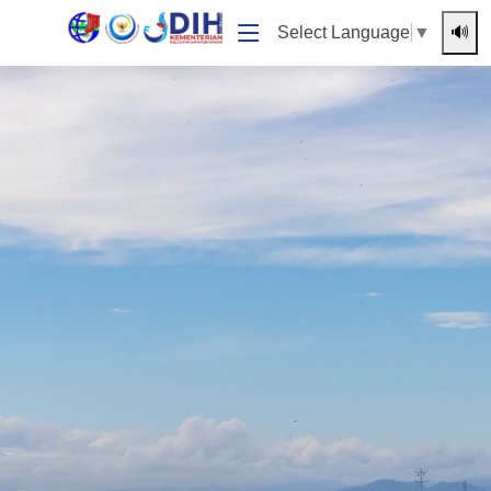
🔊
Select Language
▼