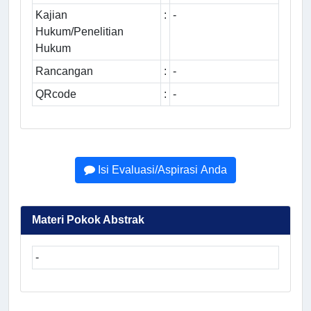
Kajian
:
-
Hukum/Penelitian
Hukum
Rancangan
:
-
QRcode
:
-
Isi Evaluasi/Aspirasi Anda
Materi Pokok Abstrak
-