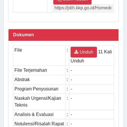
Dokumen
File
:
11 Kali
Unduh
Unduh
File Terjemahan
:
-
Abstrak
:
-
Program Penyusunan
:
-
Naskah Urgensi/Kajian
:
-
Teknis
Analisis & Evaluasi
:
-
Notulensi/Risalah Rapat
:
-