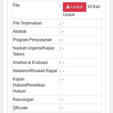
File
:
10 Kali
Unduh
Unduh
File Terjemahan
:
-
Abstrak
:
-
Program Penyusunan
:
-
Naskah Urgensi/Kajian
:
-
Teknis
Analisis & Evaluasi
:
-
Notulensi/Risalah Rapat
:
-
Kajian
:
-
Hukum/Penelitian
Hukum
Rancangan
:
-
QRcode
:
-