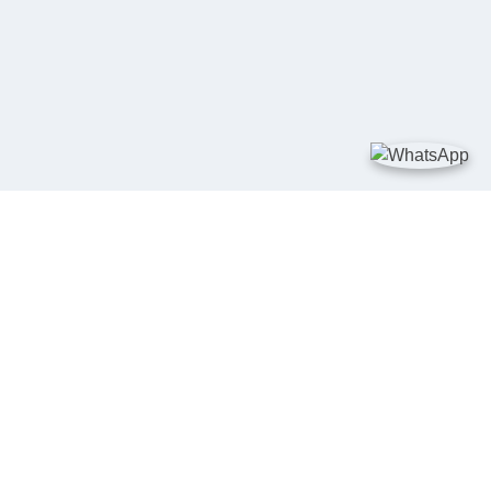
TAUTAN
Kementerian Kelautan dan Perikanan
JDIH Nasional
JDIH BPHN
Badan Pembinaan Hukum Nasional
peraturan.go.id