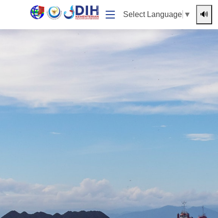
🔊
Select Language
▼