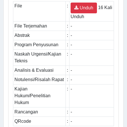
File
:
16 Kali
Unduh
Unduh
File Terjemahan
:
-
Abstrak
:
-
Program Penyusunan
:
-
Naskah Urgensi/Kajian
:
-
Teknis
Analisis & Evaluasi
:
-
Notulensi/Risalah Rapat
:
-
Kajian
:
-
Hukum/Penelitian
Hukum
Rancangan
:
-
QRcode
:
-