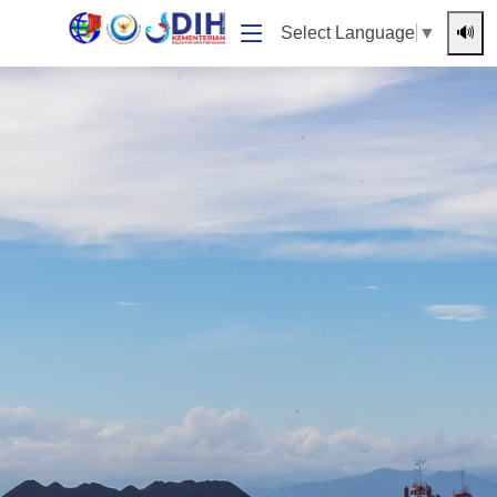
🔊
Select Language
▼