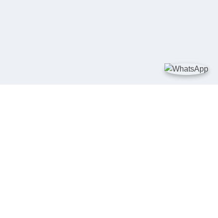
TAUTAN
Kementerian Kelautan dan Perikanan
JDIH Nasional
JDIH BPHN
Badan Pembinaan Hukum Nasional
peraturan.go.id