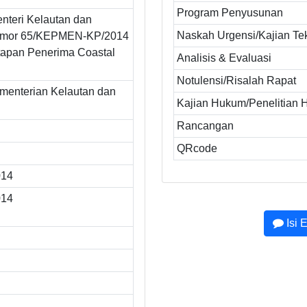
Program Penyusunan
nteri Kelautan dan
Naskah Urgensi/Kajian Te
omor 65/KEPMEN-KP/2014
tapan Penerima Coastal
Analisis & Evaluasi
Notulensi/Risalah Rapat
ementerian Kelautan dan
Kajian Hukum/Penelitian
Rancangan
QRcode
014
014
Isi 