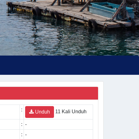
:
11 Kali Unduh
Unduh
:
-
:
-