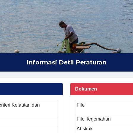
Informasi Detil Peraturan
Dokumen
nteri Kelautan dan
File
File Terjemahan
Abstrak