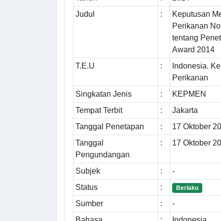
Judul
:
Keputusan Me
Perikanan N
tentang Pene
Award 2014
T.E.U
:
Indonesia. K
Perikanan
Singkatan Jenis
:
KEPMEN
Tempat Terbit
:
Jakarta
Tanggal Penetapan
:
17 Oktober 2
Tanggal
:
17 Oktober 2
Pengundangan
Subjek
:
-
Status
:
Berlaku
Sumber
:
-
Bahasa
:
Indonesia