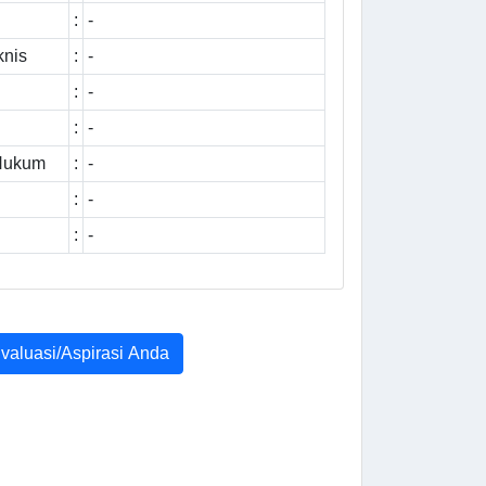
:
-
knis
:
-
:
-
:
-
 Hukum
:
-
:
-
:
-
Evaluasi/Aspirasi Anda