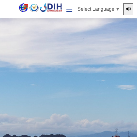
🔊
Select Language
▼