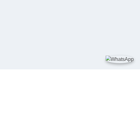
TAUTAN
Kementerian Kelautan dan Perikanan
JDIH Nasional
JDIH BPHN