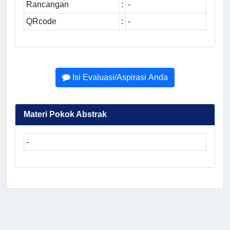
Rancangan
:
-
QRcode
:
-
Isi Evaluasi/Aspirasi Anda
Materi Pokok Abstrak
-