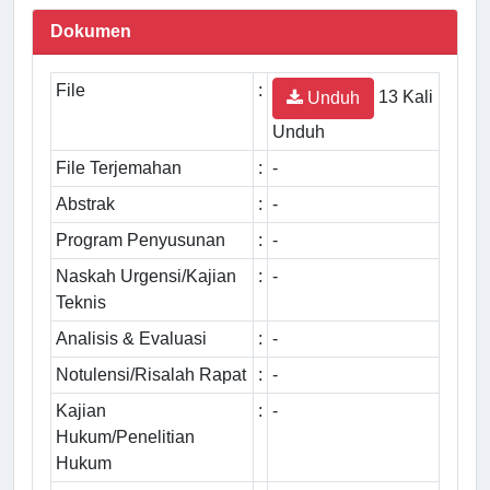
Dokumen
File
:
13 Kali
Unduh
Unduh
File Terjemahan
:
-
Abstrak
:
-
Program Penyusunan
:
-
Naskah Urgensi/Kajian
:
-
Teknis
Analisis & Evaluasi
:
-
Notulensi/Risalah Rapat
:
-
Kajian
:
-
Hukum/Penelitian
Hukum