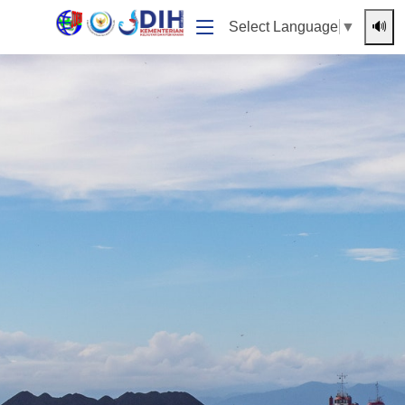
🔊
Select Language
▼