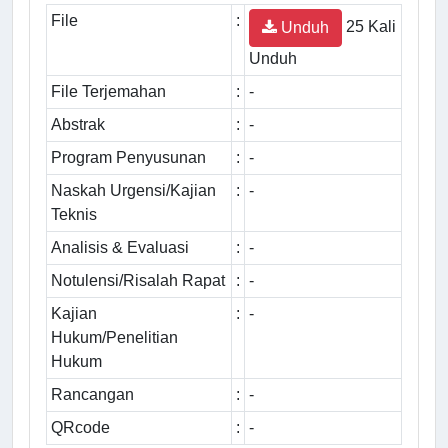
File
:
25 Kali
Unduh
Unduh
File Terjemahan
:
-
Abstrak
:
-
Program Penyusunan
:
-
Naskah Urgensi/Kajian
:
-
Teknis
Analisis & Evaluasi
:
-
Notulensi/Risalah Rapat
:
-
Kajian
:
-
Hukum/Penelitian
Hukum
Rancangan
:
-
QRcode
:
-