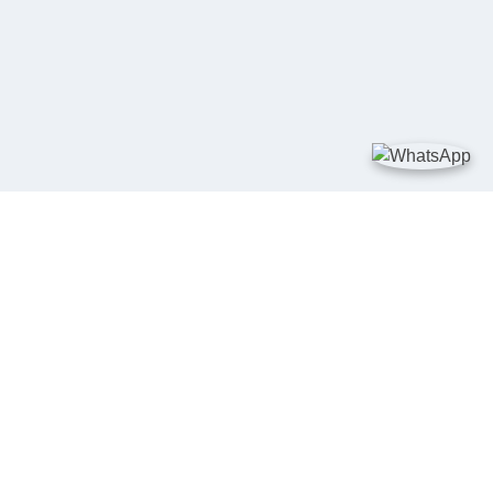
TAUTAN
Kementerian Kelautan dan Perikanan
JDIH Nasional
JDIH BPHN
Badan Pembinaan Hukum Nasional
peraturan.go.id