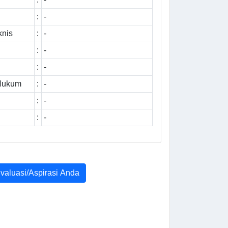
:
-
knis
:
-
:
-
:
-
 Hukum
:
-
:
-
:
-
Evaluasi/Aspirasi Anda