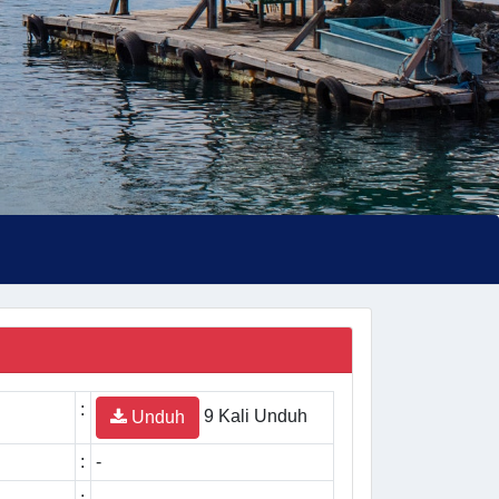
:
9 Kali Unduh
Unduh
:
-
:
-