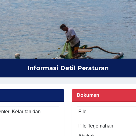
Informasi Detil Peraturan
Dokumen
nteri Kelautan dan
File
File Terjemahan
Abstrak