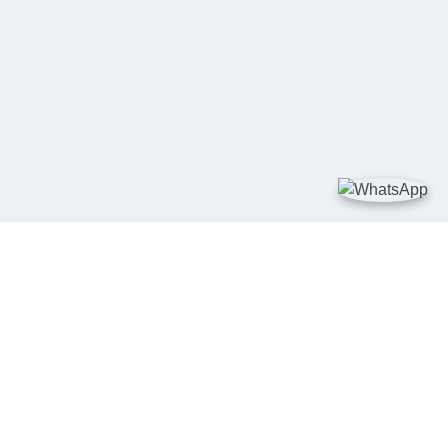
TAUTAN
Kementerian Kelautan dan Perikanan
JDIH Nasional
JDIH BPHN