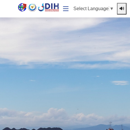
🔊
Select Language
▼