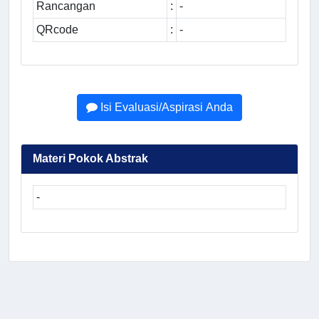
Rancangan
:
-
QRcode
:
-
Isi Evaluasi/Aspirasi Anda
Materi Pokok Abstrak
-