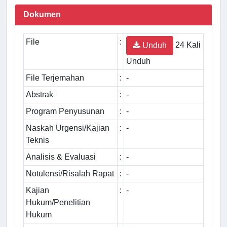
Dokumen
File
:
24 Kali
Unduh
Unduh
File Terjemahan
:
-
Abstrak
:
-
Program Penyusunan
:
-
Naskah Urgensi/Kajian
:
-
Teknis
Analisis & Evaluasi
:
-
Notulensi/Risalah Rapat
:
-
Kajian
:
-
Hukum/Penelitian
Hukum