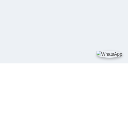
TAUTAN
Kementerian Kelautan dan Perikanan
JDIH Nasional
JDIH BPHN