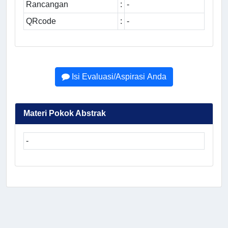
Rancangan
:
-
QRcode
:
-
Isi Evaluasi/Aspirasi Anda
Materi Pokok Abstrak
-