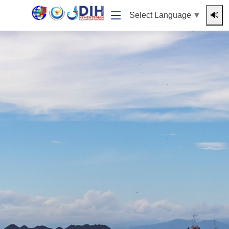
🔊
Select Language
▼