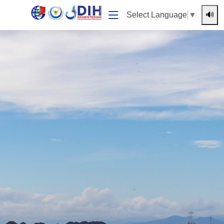
🔊
Select Language
▼