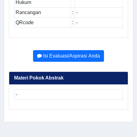
Hukum
Rancangan
:
-
QRcode
:
-
Isi Evaluasi/Aspirasi Anda
Materi Pokok Abstrak
-