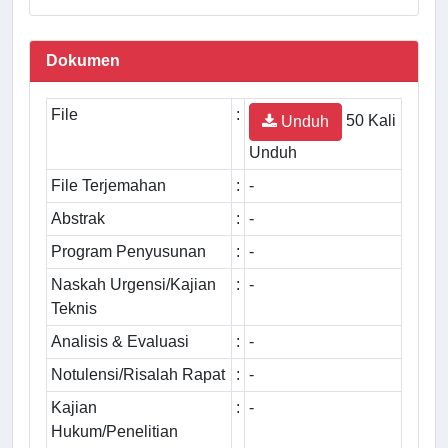
Dokumen
File
:
50 Kali
Unduh
Unduh
File Terjemahan
:
-
Abstrak
:
-
Program Penyusunan
:
-
Naskah Urgensi/Kajian
:
-
Teknis
Analisis & Evaluasi
:
-
Notulensi/Risalah Rapat
:
-
Kajian
:
-
Hukum/Penelitian