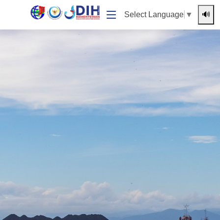
🔊
Select Language
▼