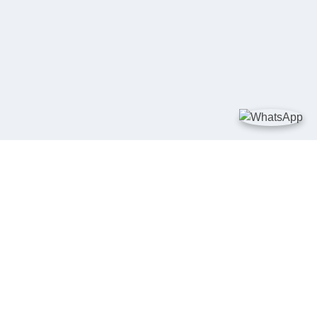
TAUTAN
Kementerian Kelautan dan Perikanan
JDIH Nasional
JDIH BPHN
Badan Pembinaan Hukum Nasional