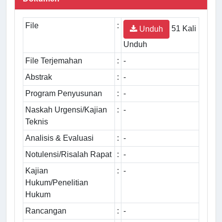
File
:
51 Kali
Unduh
Unduh
File Terjemahan
:
-
Abstrak
:
-
Program Penyusunan
:
-
Naskah Urgensi/Kajian
:
-
Teknis
Analisis & Evaluasi
:
-
Notulensi/Risalah Rapat
:
-
Kajian
:
-
Hukum/Penelitian
Hukum
Rancangan
:
-