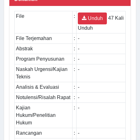
File
:
47 Kali
Unduh
Unduh
File Terjemahan
:
-
Abstrak
:
-
Program Penyusunan
:
-
Naskah Urgensi/Kajian
:
-
Teknis
Analisis & Evaluasi
:
-
Notulensi/Risalah Rapat
:
-
Kajian
:
-
Hukum/Penelitian
Hukum
Rancangan
:
-