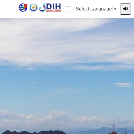
🔊
Select Language
▼