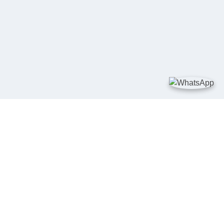
TAUTAN
Kementerian Kelautan dan Perikanan
JDIH Nasional
JDIH BPHN
Badan Pembinaan Hukum Nasional