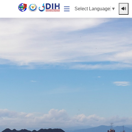
🔊
Select Language
▼