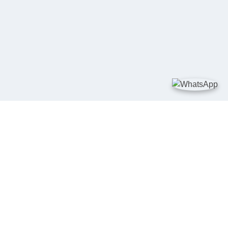
TAUTAN
Kementerian Kelautan dan Perikanan
JDIH Nasional
JDIH BPHN
Badan Pembinaan Hukum Nasional