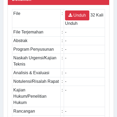
File
:
32 Kali
Unduh
Unduh
File Terjemahan
:
-
Abstrak
:
-
Program Penyusunan
:
-
Naskah Urgensi/Kajian
:
-
Teknis
Analisis & Evaluasi
:
-
Notulensi/Risalah Rapat
:
-
Kajian
:
-
Hukum/Penelitian
Hukum
Rancangan
:
-