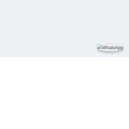
TAUTAN
Kementerian Kelautan dan Perikanan
JDIH Nasional
JDIH BPHN
Badan Pembinaan Hukum Nasional