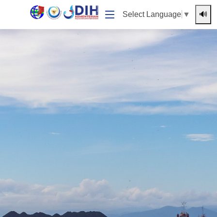
🔊
Select Language
▼