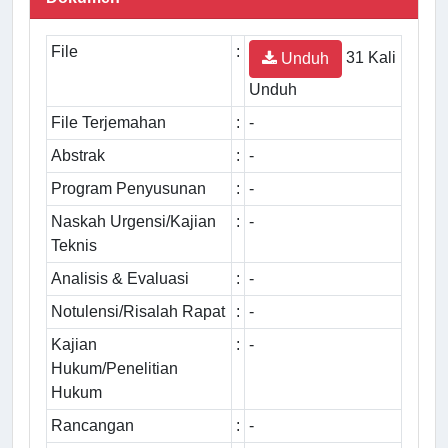
File
:
31 Kali
Unduh
Unduh
File Terjemahan
:
-
Abstrak
:
-
Program Penyusunan
:
-
Naskah Urgensi/Kajian
:
-
Teknis
Analisis & Evaluasi
:
-
Notulensi/Risalah Rapat
:
-
Kajian
:
-
Hukum/Penelitian
Hukum
Rancangan
:
-