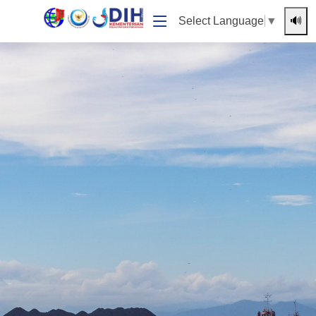
🔊
Select Language
▼