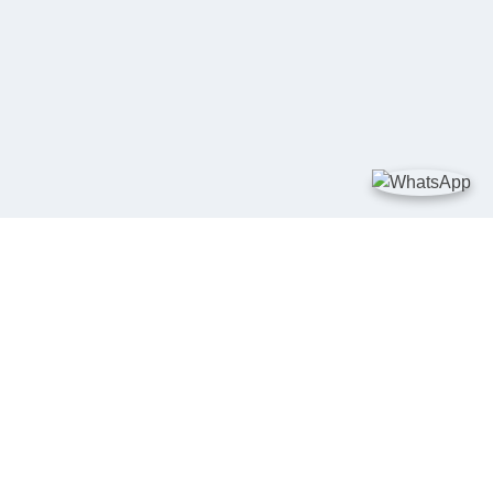
TAUTAN
Kementerian Kelautan dan Perikanan
JDIH Nasional
JDIH BPHN
Badan Pembinaan Hukum Nasional