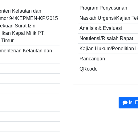
Program Penyusunan
nteri Kelautan dan
Naskah Urgensi/Kajian Te
omor 94/KEPMEN-KP/2015
ekuan Surat Izin
Analisis & Evaluasi
Ikan Kapal Milik PT.
Notulensi/Risalah Rapat
i Timur
Kajian Hukum/Penelitian
ementerian Kelautan dan
Rancangan
QRcode
Isi 