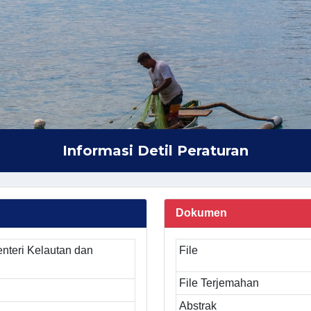
Informasi Detil Peraturan
Dokumen
nteri Kelautan dan
File
File Terjemahan
Abstrak