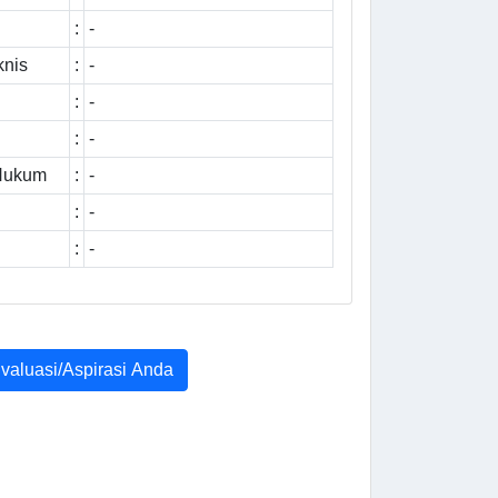
:
-
knis
:
-
:
-
:
-
 Hukum
:
-
:
-
:
-
Evaluasi/Aspirasi Anda