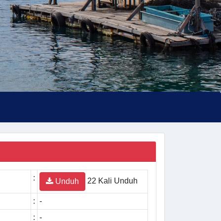
:
22 Kali Unduh
Unduh
:
-
:
-