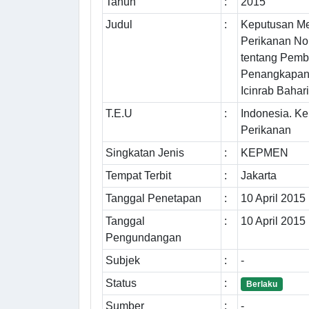
Tahun
:
2015
Judul
:
Keputusan Me
Perikanan N
tentang Pemb
Penangkapan 
Icinrab Bahar
T.E.U
:
Indonesia. K
Perikanan
Singkatan Jenis
:
KEPMEN
Tempat Terbit
:
Jakarta
Tanggal Penetapan
:
10 April 2015
Tanggal
:
10 April 2015
Pengundangan
Subjek
:
-
Status
:
Berlaku
Sumber
:
-