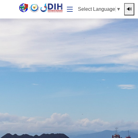
🔊
Select Language
▼