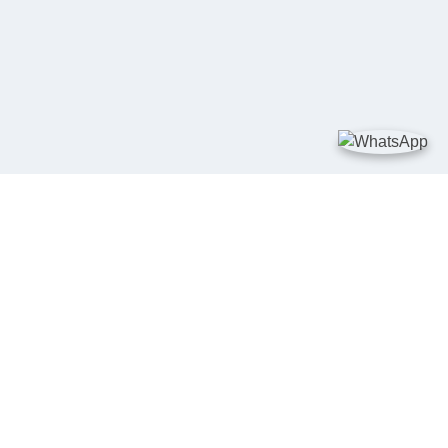
TAUTAN
Kementerian Kelautan dan Perikanan
JDIH Nasional
JDIH BPHN
Badan Pembinaan Hukum Nasional
peraturan.go.id