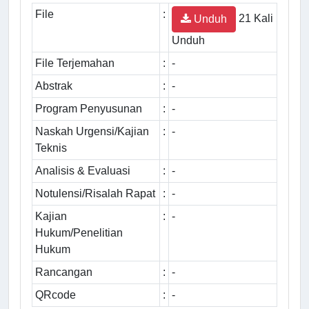
File
:
21 Kali
Unduh
Unduh
File Terjemahan
:
-
Abstrak
:
-
Program Penyusunan
:
-
Naskah Urgensi/Kajian
:
-
Teknis
Analisis & Evaluasi
:
-
Notulensi/Risalah Rapat
:
-
Kajian
:
-
Hukum/Penelitian
Hukum
Rancangan
:
-
QRcode
:
-