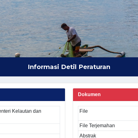
Informasi Detil Peraturan
Dokumen
nteri Kelautan dan
File
File Terjemahan
Abstrak