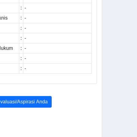
:
-
knis
:
-
:
-
:
-
 Hukum
:
-
:
-
:
-
Evaluasi/Aspirasi Anda