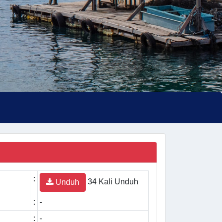
:
34 Kali Unduh
Unduh
:
-
:
-