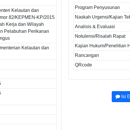
Program Penyusunan
nteri Kelautan dan
Naskah Urgensi/Kajian Te
omor 82/KEPMEN-KP/2015
ah Kerja dan Wilayah
Analisis & Evaluasi
n Pelabuhan Perikanan
Notulensi/Risalah Rapat
ngus
Kajian Hukum/Penelitian
ementerian Kelautan dan
Rancangan
QRcode
5
5
Isi 