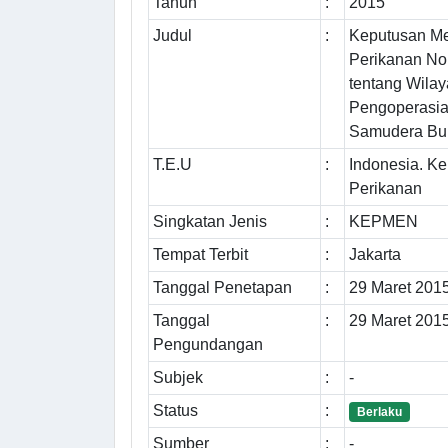
Tahun
:
2015
Judul
:
Keputusan Me
Perikanan N
tentang Wilay
Pengoperasia
Samudera Bu
T.E.U
:
Indonesia. K
Perikanan
Singkatan Jenis
:
KEPMEN
Tempat Terbit
:
Jakarta
Tanggal Penetapan
:
29 Maret 201
Tanggal
:
29 Maret 201
Pengundangan
Subjek
:
-
Status
:
Berlaku
Sumber
:
-