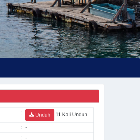
:
11 Kali Unduh
Unduh
:
-
:
-