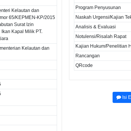
Program Penyusunan
nteri Kelautan dan
Naskah Urgensi/Kajian Te
omor 65/KEPMEN-KP/2015
butan Surat Izin
Analisis & Evaluasi
Ikan Kapal Milik PT.
Notulensi/Risalah Rapat
iara
Kajian Hukum/Penelitian
ementerian Kelautan dan
Rancangan
QRcode
5
5
Isi 