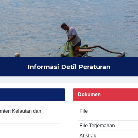
Informasi Detil Peraturan
Dokumen
nteri Kelautan dan
File
File Terjemahan
Abstrak