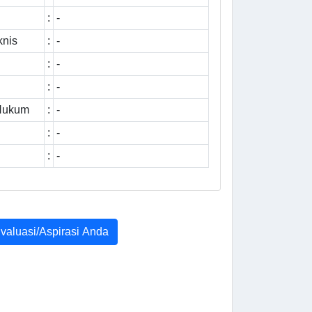
:
-
knis
:
-
:
-
:
-
 Hukum
:
-
:
-
:
-
Evaluasi/Aspirasi Anda