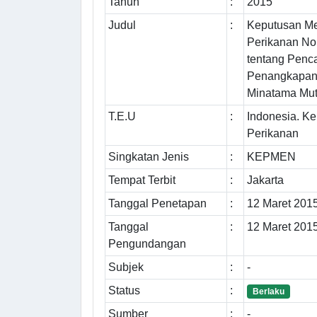
Tahun
:
2015
Judul
:
Keputusan Me
Perikanan N
tentang Penca
Penangkapan 
Minatama Mut
T.E.U
:
Indonesia. K
Perikanan
Singkatan Jenis
:
KEPMEN
Tempat Terbit
:
Jakarta
Tanggal Penetapan
:
12 Maret 201
Tanggal
:
12 Maret 201
Pengundangan
Subjek
:
-
Status
:
Berlaku
Sumber
:
-