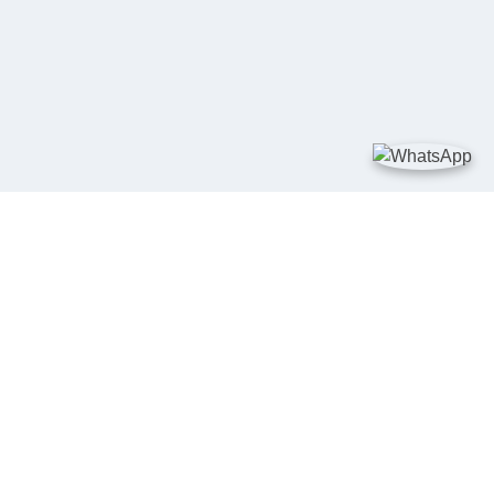
TAUTAN
Kementerian Kelautan dan Perikanan
JDIH Nasional
JDIH BPHN
Badan Pembinaan Hukum Nasional
peraturan.go.id