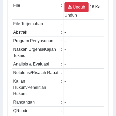
File
:
16 Kali
Unduh
Unduh
File Terjemahan
:
-
Abstrak
:
-
Program Penyusunan
:
-
Naskah Urgensi/Kajian
:
-
Teknis
Analisis & Evaluasi
:
-
Notulensi/Risalah Rapat
:
-
Kajian
:
-
Hukum/Penelitian
Hukum
Rancangan
:
-
QRcode
:
-