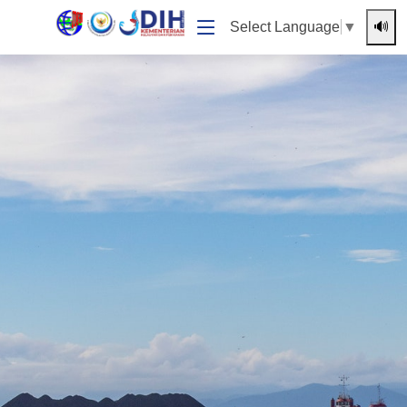
🔊
Select Language
▼