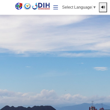
🔊
Select Language
▼