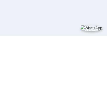
TAUTAN
Kementerian Kelautan dan Perikanan
JDIH Nasional
JDIH BPHN
Badan Pembinaan Hukum Nasional
peraturan.go.id