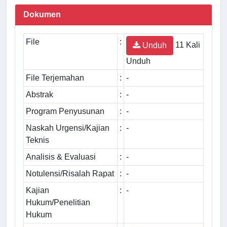
Dokumen
File
:
11 Kali
Unduh
Unduh
File Terjemahan
:
-
Abstrak
:
-
Program Penyusunan
:
-
Naskah Urgensi/Kajian
:
-
Teknis
Analisis & Evaluasi
:
-
Notulensi/Risalah Rapat
:
-
Kajian
:
-
Hukum/Penelitian
Hukum