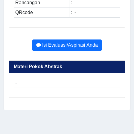
Rancangan
:
-
QRcode
:
-
Isi Evaluasi/Aspirasi Anda
Materi Pokok Abstrak
-