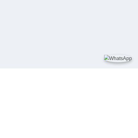
TAUTAN
Kementerian Kelautan dan Perikanan
JDIH Nasional
JDIH BPHN