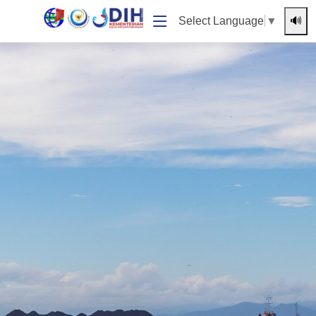
🔊
Select Language
▼