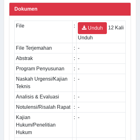
Dokumen
File
:
12 Kali
Unduh
Unduh
File Terjemahan
:
-
Abstrak
:
-
Program Penyusunan
:
-
Naskah Urgensi/Kajian
:
-
Teknis
Analisis & Evaluasi
:
-
Notulensi/Risalah Rapat
:
-
Kajian
:
-
Hukum/Penelitian
Hukum