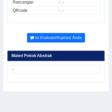
Rancangan
:
-
QRcode
:
-
Isi Evaluasi/Aspirasi Anda
Materi Pokok Abstrak
-