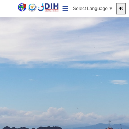
🔊
Select Language
▼