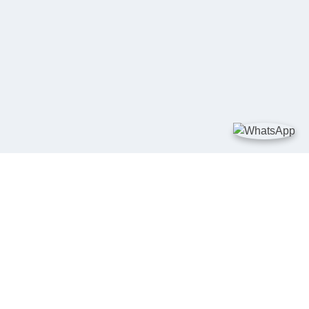
TAUTAN
Kementerian Kelautan dan Perikanan
JDIH Nasional
JDIH BPHN