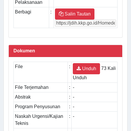
Pelaksanaan
Berbagi
:
Salin Tautan
Dokumen
File
:
73 Kali
Unduh
Unduh
File Terjemahan
:
-
Abstrak
:
-
Program Penyusunan
:
-
Naskah Urgensi/Kajian
:
-
Teknis