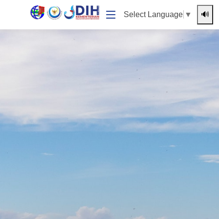
🔊
Select Language
▼