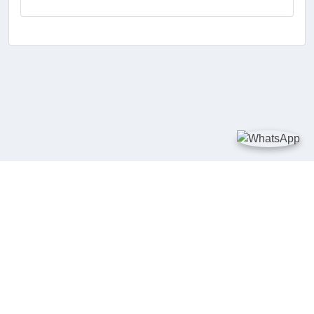
TAUTAN
Kementerian Kelautan dan Perikanan
JDIH Nasional
JDIH BPHN