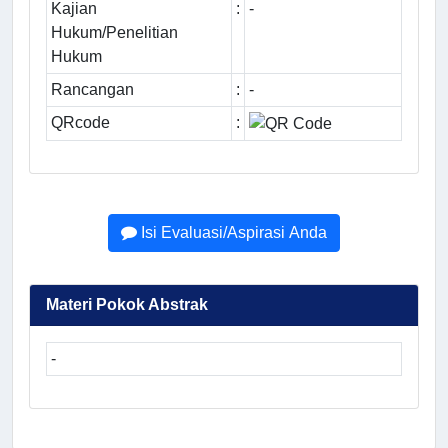
Kajian
:
-
Hukum/Penelitian
Hukum
Rancangan
:
-
QRcode
:
Isi Evaluasi/Aspirasi Anda
Materi Pokok Abstrak
-