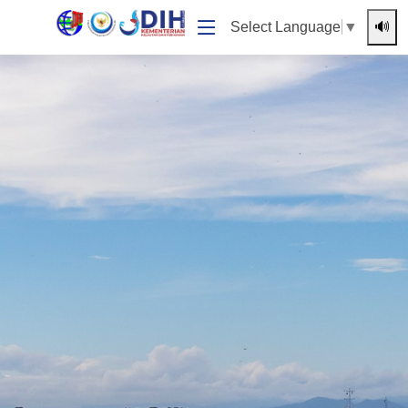
🔊
Select Language
▼