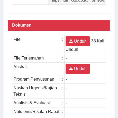
Dokumen
File
:
38 Kali
Unduh
Unduh
File Terjemahan
:
-
Abstrak
:
Unduh
Program Penyusunan
:
-
Naskah Urgensi/Kajian
:
-
Teknis
Analisis & Evaluasi
:
-
Notulensi/Risalah Rapat
:
-