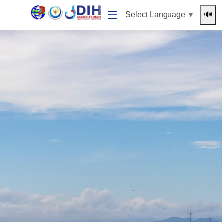
🔊
Select Language
▼