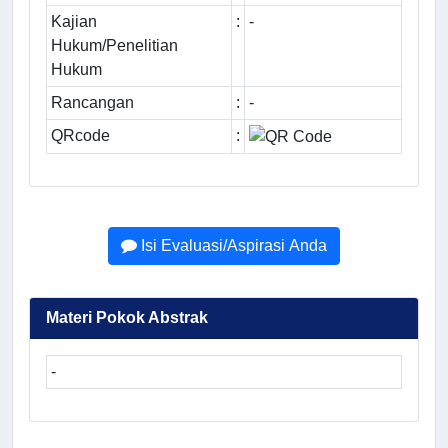
Kajian
:
-
Hukum/Penelitian
Hukum
Rancangan
:
-
QRcode
:
Isi Evaluasi/Aspirasi Anda
Materi Pokok Abstrak
-