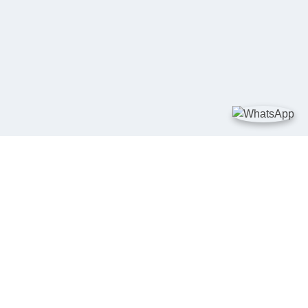
TAUTAN
Kementerian Kelautan dan Perikanan
JDIH Nasional
JDIH BPHN
Badan Pembinaan Hukum Nasional