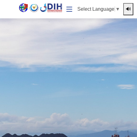
🔊
Select Language
▼