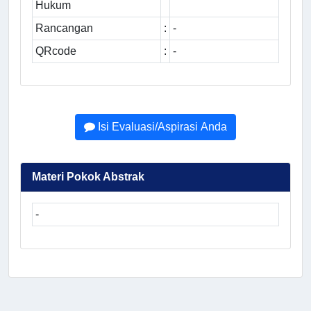
Hukum
Rancangan
:
-
QRcode
:
-
Isi Evaluasi/Aspirasi Anda
Materi Pokok Abstrak
-