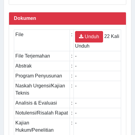
Dokumen
File
:
22 Kali
Unduh
Unduh
File Terjemahan
:
-
Abstrak
:
-
Program Penyusunan
:
-
Naskah Urgensi/Kajian
:
-
Teknis
Analisis & Evaluasi
:
-
Notulensi/Risalah Rapat
:
-
Kajian
:
-
Hukum/Penelitian