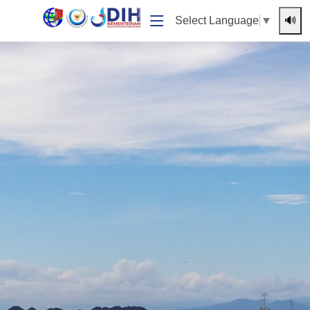
🔊
Select Language
▼