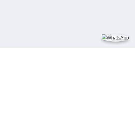
TAUTAN
Kementerian Kelautan dan Perikanan
JDIH Nasional
JDIH BPHN
Badan Pembinaan Hukum Nasional
peraturan.go.id