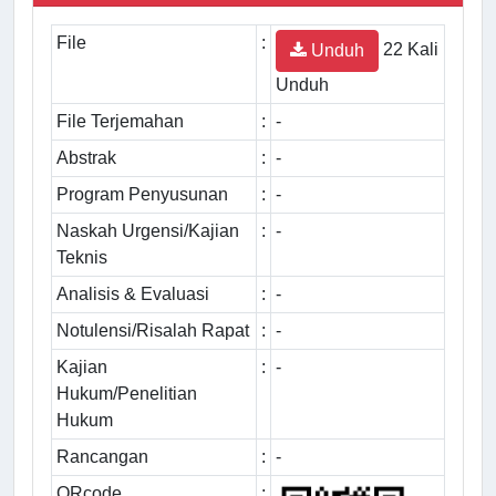
File
:
22 Kali
Unduh
Unduh
File Terjemahan
:
-
Abstrak
:
-
Program Penyusunan
:
-
Naskah Urgensi/Kajian
:
-
Teknis
Analisis & Evaluasi
:
-
Notulensi/Risalah Rapat
:
-
Kajian
:
-
Hukum/Penelitian
Hukum
Rancangan
:
-
QRcode
: