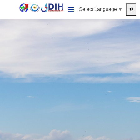
🔊
Select Language
▼