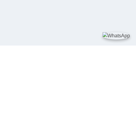
TAUTAN
Kementerian Kelautan dan Perikanan
JDIH Nasional
JDIH BPHN
Badan Pembinaan Hukum Nasional
peraturan.go.id