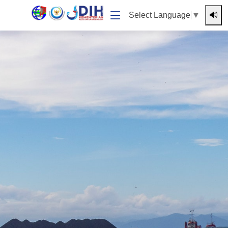
🔊
Select Language
▼