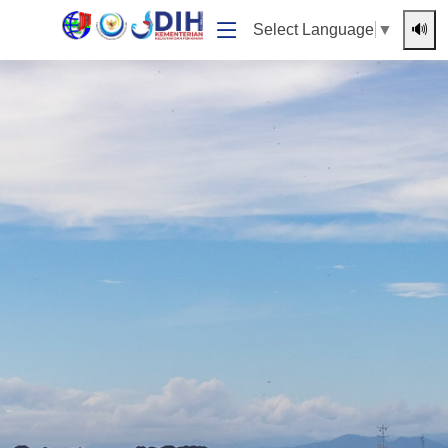
🔊
Select Language
▼