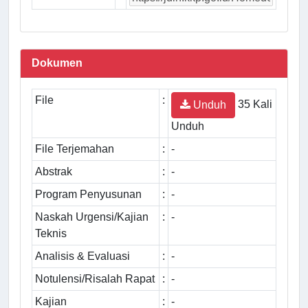
Dokumen
File
:
35 Kali
Unduh
Unduh
File Terjemahan
:
-
Abstrak
:
-
Program Penyusunan
:
-
Naskah Urgensi/Kajian
:
-
Teknis
Analisis & Evaluasi
:
-
Notulensi/Risalah Rapat
:
-
Kajian
:
-