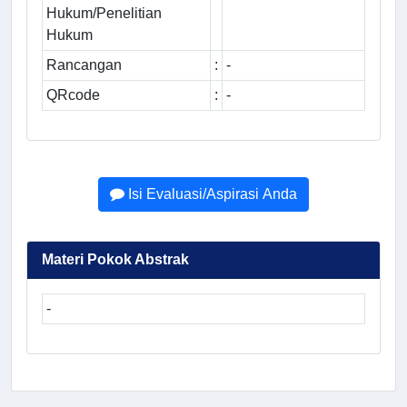
Hukum/Penelitian
Hukum
Rancangan
:
-
QRcode
:
-
Isi Evaluasi/Aspirasi Anda
Materi Pokok Abstrak
-